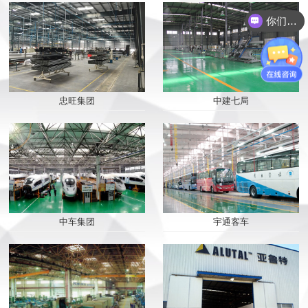
你们是怎么收费的呢？
忠旺集团
中建七局
2019/08/09
派克机器——打破常规...
中车集团
宇通客车
2019/08/09
你心中的设备，应该是...
2019/07/19
最完美的门窗 从“它...