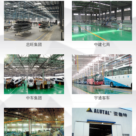
忠旺集团
中建七局
2019/08/09
派克机器——打破常规...
中车集团
宇通客车
2019/08/09
你心中的设备，应该是...
2019/07/19