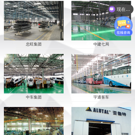
现在有优惠活动么？
忠旺集团
中建七局
2019/08/09
派克机器——打破常规...
中车集团
宇通客车
2019/08/09
你心中的设备，应该是...
2019/07/19
最完美的门窗 从“它...