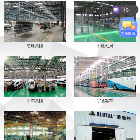
可以介绍下你们的产品么？
2019/07/19
你们是怎么收费的呢？
最完美的门窗 从“它...
2019/05/14
门窗幕墙加工中，如何...
忠旺集团
中建七局
2019/04/04
感谢“苏明玉”为行业...
2019/03/06
派克机器迎来春季好势...
中车集团
宇通客车
2019/02/23
2018完美收官 2019迎...
2019/01/27
我们全力以赴——只为...