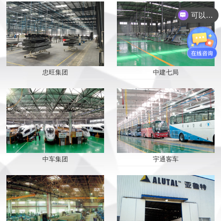
可以介绍下你们的产品么？
2019/07/19
最完美的门窗 从“它...
2019/05/14
门窗幕墙加工中，如何...
忠旺集团
中建七局
2019/04/04
感谢“苏明玉”为行业...
2019/03/06
派克机器迎来春季好势...
中车集团
宇通客车
2019/02/23
2018完美收官 2019迎...
2019/01/27
我们全力以赴——只为...