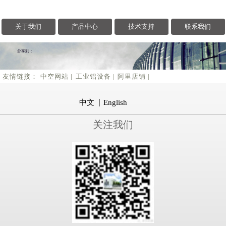
嘘寒问暖，不如你我相...
关于我们
产品中心
技术支持
联系我们
2018/12/10
冬季来了，求保养，求...
分享到：
友情链接：
中空网站 |
工业铝设备 |
阿里店铺 |
2018/11/30
为什么装修离不开门窗...
中文
English
2018/11/22
关注我们
你的高效团队是不是这...
2018/11/13
门窗厂的未来
2018/11/08
天空这抹彩色，是我们...